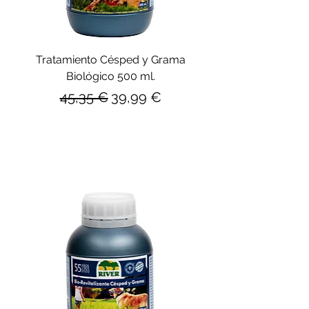
Tratamiento Césped y Grama
Biológico 500 ml.
Precio
Precio de oferta
45,35 €
39,99 €