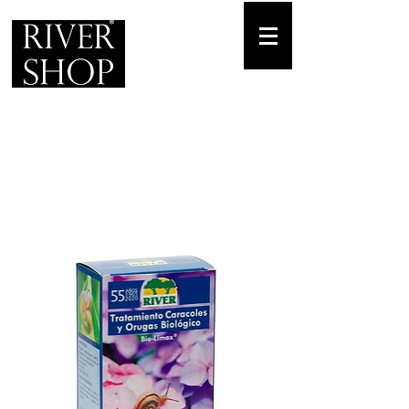
Envíos gratuitos
para pedidos mínimos de 30-70€
Pedido Telf. / WhatsApp.
+34 671 882 477