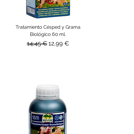
Tratamiento Césped y Grama
Biológico 60 ml.
Precio
Precio de oferta
14,45 €
12,99 €