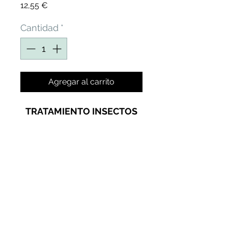
Precio
12,55 €
Cantidad
*
Agregar al carrito
TRATAMIENTO INSECTOS
SUELO BIOLÓGICO.
BIOINSECTICIDA +
BIOESTIMULANTE PARA
ORUGAS, GUSANOS
ALAMBRE, ALACRANES,
GALLINA CIEGA Y
NEMÁTODOS EN CÉSPED,
GRAMA, PASTO, HUERTO Y