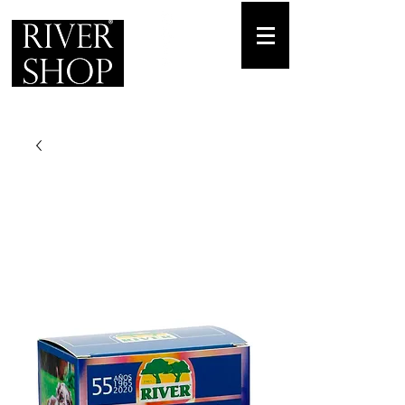
Envíos gratuitos
para pedidos mínimos de 30-70€
Pedido Telf. / WhatsApp.
+34 671 882 477