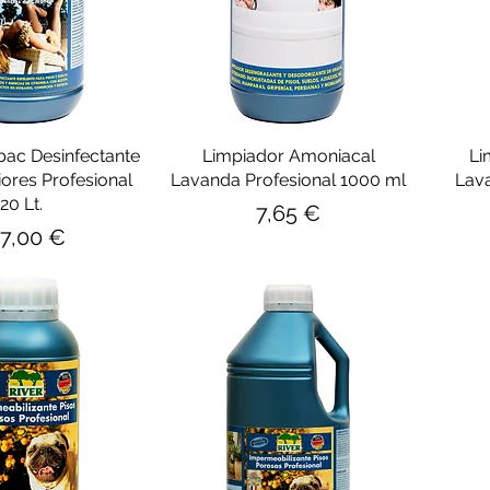
ac Desinfectante
Limpiador Amoniacal
Li
iores Profesional
Lavanda Profesional 1000 ml
Lava
20 Lt.
Precio
7,65 €
ecio
7,00 €