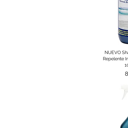
NUEVO Sh
Repelente I
1
P
8