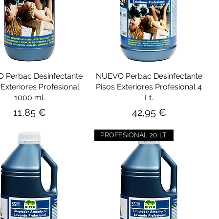
 Perbac Desinfectante
NUEVO Perbac Desinfectante
 Exteriores Profesional
Pisos Exteriores Profesional 4
1000 ml.
Lt.
Precio
Precio
11,85 €
42,95 €
PROFESIONAL 20 LT.