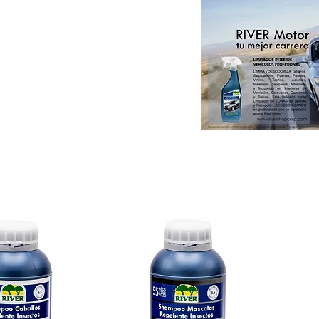
Paint & DIY
Colorsystem by RIVER
Catálogos RIVER