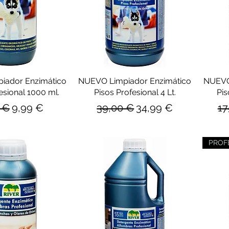
iador Enzimático
NUEVO Limpiador Enzimático
NUEVO
esional 1000 ml.
Pisos Profesional 4 Lt.
Pis
io
Precio de oferta
Precio
Precio de oferta
Pr
5 €
9,99 €
39,00 €
34,99 €
17
PROFE