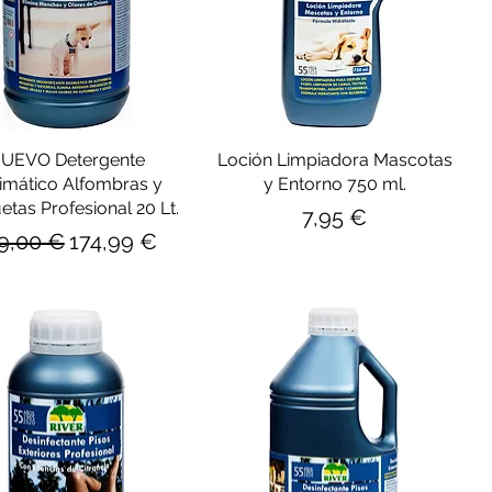
UEVO Detergente
Loción Limpiadora Mascotas
imático Alfombras y
y Entorno 750 ml.
tas Profesional 20 Lt.
Precio
7,95 €
ecio
Precio de oferta
9,00 €
174,99 €