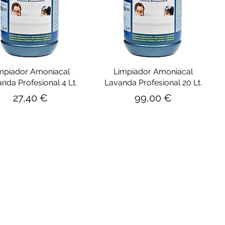
mpiador Amoniacal
Limpiador Amoniacal
nda Profesional 4 Lt.
Lavanda Profesional 20 Lt.
Precio
Precio
27,40 €
99,00 €