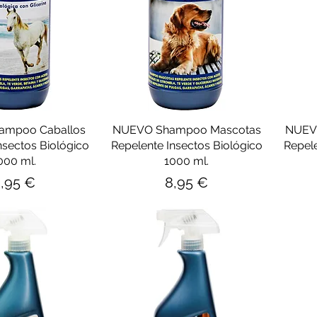
ampoo Caballos
NUEVO Shampoo Mascotas
NUEV
nsectos Biológico
Repelente Insectos Biológico
Repele
000 ml.
1000 ml.
recio
Precio
,95 €
8,95 €