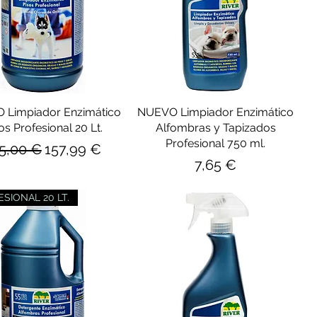
 Limpiador Enzimático
NUEVO Limpiador Enzimático
os Profesional 20 Lt.
Alfombras y Tapizados
Profesional 750 ml.
ecio
Precio de oferta
5,00 €
157,99 €
Precio
7,65 €
SIONAL 20 LT.