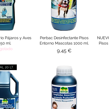
rio Pájaros y Aves
Perbac Desinfectante Pisos
NUEVO
50 ml.
Entorno Mascotas 1000 ml.
Pisos
gotado
Precio
9,45 €
L 20 LT.