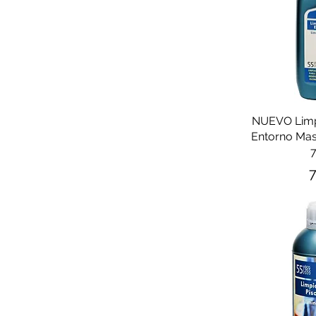
NUEVO Limp
Entorno Mas
7
P
7