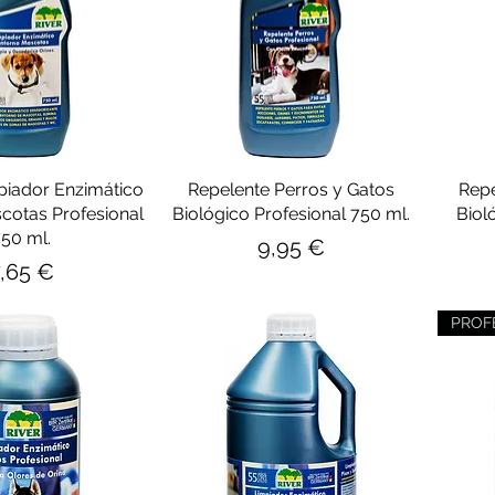
iador Enzimático
Repelente Perros y Gatos
Repe
cotas Profesional
Biológico Profesional 750 ml.
Biol
50 ml.
Precio
9,95 €
recio
,65 €
PROFE