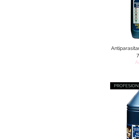
Antiparasita
7
A
PROFESIONA