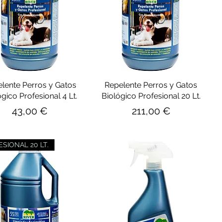
lente Perros y Gatos
Repelente Perros y Gatos
ógico Profesional 4 Lt.
Biológico Profesional 20 Lt.
Precio
Precio
43,00 €
211,00 €
SIONAL 20 LT.