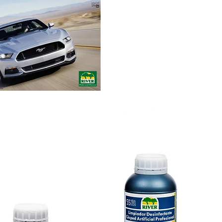
Envíos gratuitos
para pedidos mínimos
de 30-70€
Pedido Telf. / WhatsApp.
+34 671 882 477
RIVER Emotions
Compromiso
Contacto