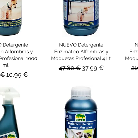
 Detergente
NUEVO Detergente
N
co Alfombras y
Enzimático Alfombras y
Enz
rofesional 1000
Moquetas Profesional 4 Lt.
Moque
ml.
Precio
Precio de oferta
Pr
47,80 €
37,99 €
21
o
Precio de oferta
 €
10,99 €