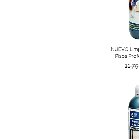
NUEVO Limp
Pisos Prof
Prec
11,7