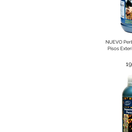
NUEVO Perb
Pisos Exter
Pr
19