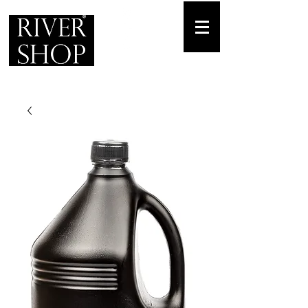
Envíos gratuitos
para pedidos mínimos de 30-70€
Pedido Telf. / WhatsApp.
+34 671 882 477