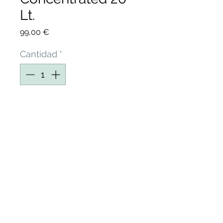
Lt.
Precio
99,00 €
Cantidad
*
Agregar al carrito
Upholstery Cleaner
Concentrated de Rocket’s
King by RIVER
Detailing
, Detergente
Desengrasante
CONCENTRADO.