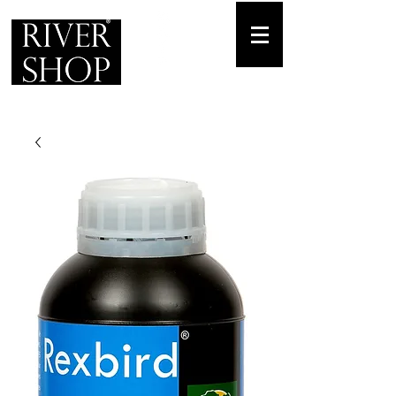
Envíos gratuitos
para pedidos mínimos de 30-70€
Pedido Telf. / WhatsApp.
+34 671 882 477