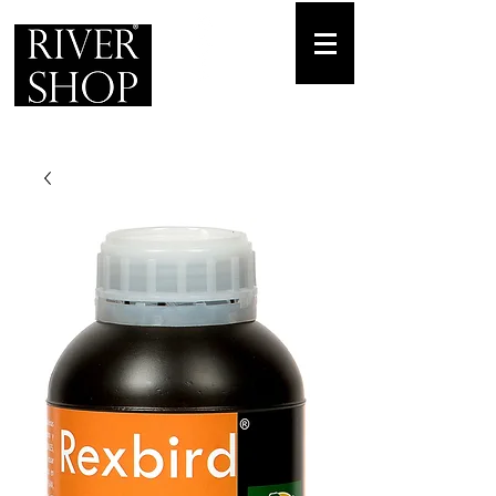
Envíos gratuitos
para pedidos mínimos de 30-70€
Pedido Telf. / WhatsApp.
+34 671 882 477