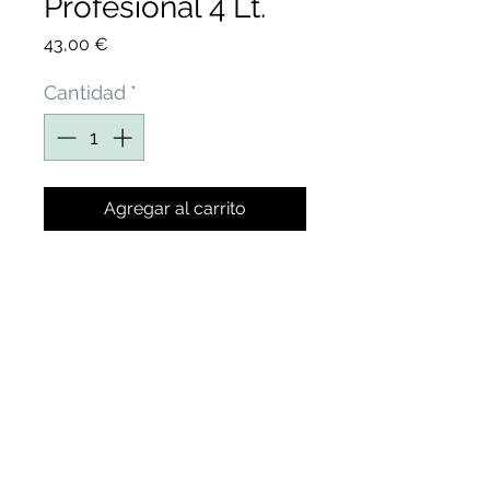
Profesional 4 Lt.
Precio
43,00 €
Cantidad
*
Agregar al carrito
REPELENTE PERROS Y
GATOS BIOLÓGICO PARA
EVITAR LAS
MICCIONES, ORINES Y
EXCREMENTOS EN
JARDINES, TERRAZAS,
PATIOS, FACHADAS Y
ESCAPARATES EN