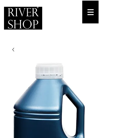
Envíos gratuitos
para pedidos mínimos de 30-70€
Pedido Telf. / WhatsApp.
+34 671 882 477