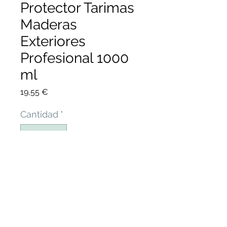
Protector Tarimas
Maderas
Exteriores
Profesional 1000
ml
Precio
19,55 €
Cantidad
*
Agregar al carrito
Protege Maderas de Tarima
Exteriores y Carpinterías de
Interior y Exterior. IDEAL