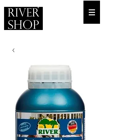
Envíos gratuitos
para pedidos mínimos de 30-70€
Pedido Telf. / WhatsApp.
+34 671 882 477