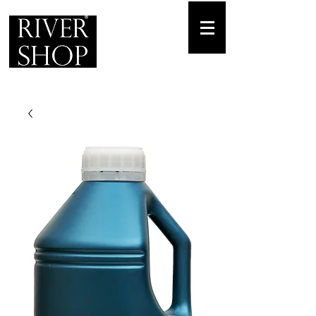
Envíos gratuitos
para pedidos mínimos de 30-70€
Pedido Telf. / WhatsApp.
+34 671 882 477