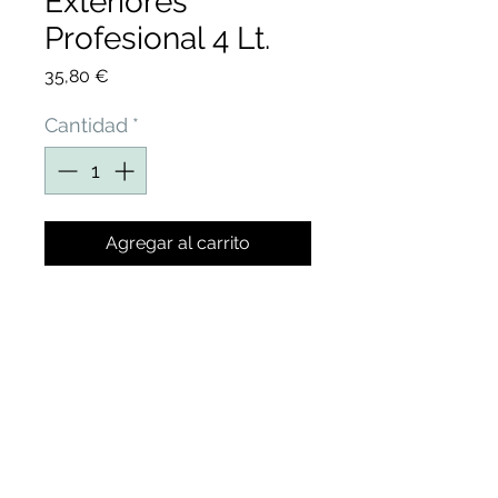
Exteriores
Profesional 4 Lt.
Precio
35,80 €
Cantidad
*
Agregar al carrito
PROTECCIÓN INCOLORA
REPELENTE DE AGUA Y
TRASPIRABLE PARA
PAREDES EXTERIORES DE
LADRILLO, PIEDRA,
HORMIGÓN, CEMENTO
MONOCAPA, PLAQUETAS,