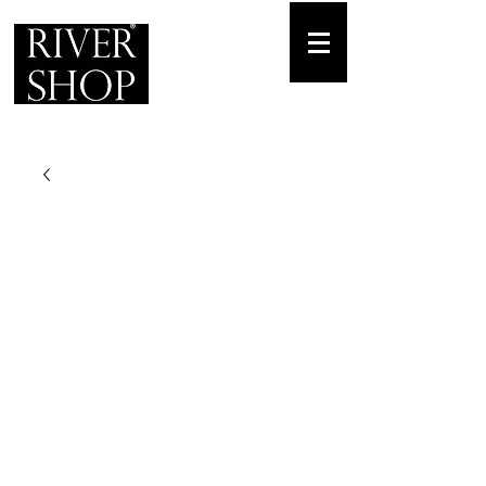
Envíos gratuitos
para pedidos mínimos de 30-70€
Pedido Telf. / WhatsApp.
+34 671 882 477