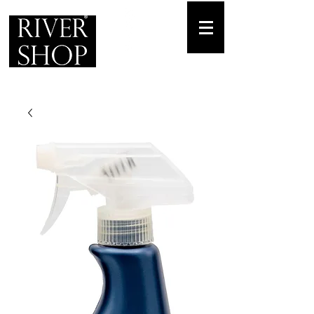
Envíos gratuitos
para pedidos mínimos de 30-70€
Pedido Telf. / WhatsApp.
+34 671 882 477