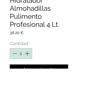
Hidratador
Almohadillas
Pulimento
Profesional 4 Lt.
Precio
38,20 €
Cantidad
*
Agregar al carrito
ACONDICIONADOR
HIDRATADOR
ALMOHADILLAS REDUCE
EL DESGASTE, POLVO Y