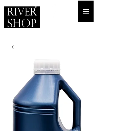
Envíos gratuitos
para pedidos mínimos de 30-70€
Pedido Telf. / WhatsApp.
+34 671 882 477