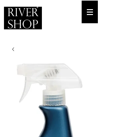
Envíos gratuitos
para pedidos mínimos de 30-70€
Pedido Telf. / WhatsApp.
+34 671 882 477