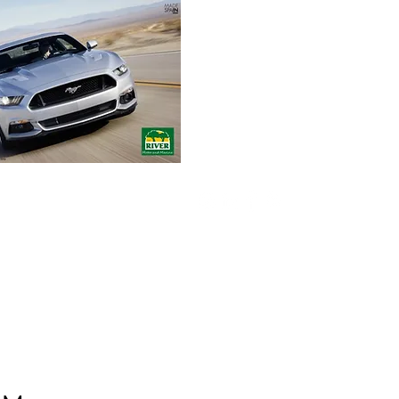
Envíos gratuitos
para pedidos mínimos
de 30-70€
Pedido Telf. / WhatsApp.
+34 671 882 477
RIVER Emotions
Compromiso
Contacto