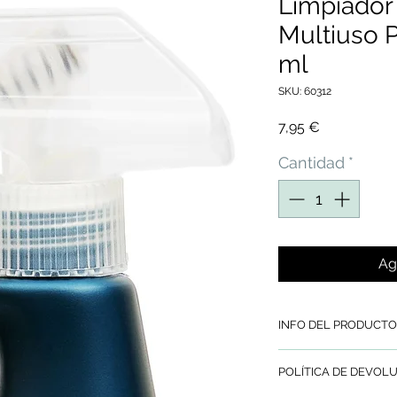
Limpiado
Multiuso P
ml
SKU: 60312
Precio
7,95 €
Cantidad
*
Ag
INFO DEL PRODUCTO
RIVER Limpiador Mus
POLÍTICA DE DEVOL
Profesional
, elimina
profesional la placa