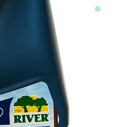
Si no te satisfacen 
Líquenes y Salitre e
y te devolveremos e
Caminos Pavimentad
Baldosas, Balaustra
Fachadas, Interior, S
Maderas. Proporcion
nuevas re-infestacio
periódicamente segú
la preparación de su
como Puertas, Pared
Musgo originado po
condensación. Regist
ROESB 0378-CAC-E
NO APTO PARA SUP
COMO MARMOL, GRA
COBRE, CROMO, ETC
PUEDE ALTERAR SU
SUPERFICIES CROM
Los Limpiadores Pro
Certificados por el 
Evolución de Riesgos
Protección de Alimen