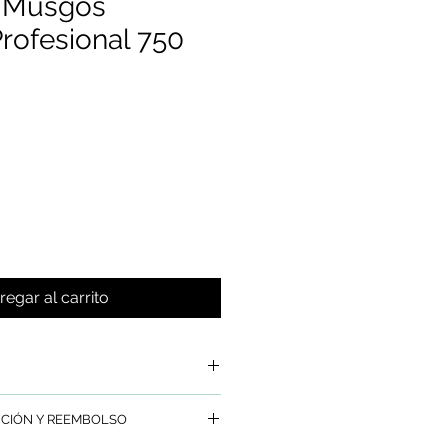
r Musgos
rofesional 750
regar al carrito
gos y Salitre Multiuso
UCIÓN Y REEMBOLSO
 de forma fácil y con eficacia
 y residuos de Musgos, Algas,