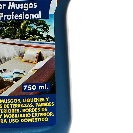
consumidor (BMELV)
Modo de Empleo:
Ag
Aplicar mediante pul
a las zonas que requ
100 mlpor m²), no en
se verá después de 
manchas persistente
frotar con un cepillo
decoraciones de vini
pueden despegarse. 
pintadas, esperar a
días.Posteriormente 
nuevamente con la m
cepillo suave o estr