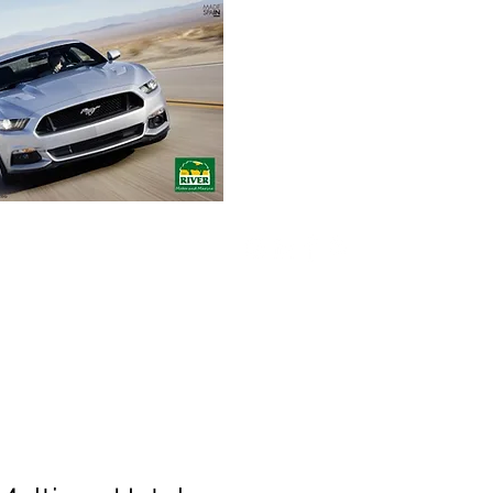
Envíos gratuitos
para pedidos mínimos
de 30-70€
Pedido Telf. / WhatsApp.
+34 671 882 477
RIVER Emotions
Compromiso
Contacto