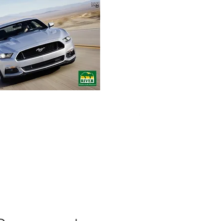
Envíos gratuitos
para pedidos mínimos
de 30-70€
Pedido Telf. / WhatsApp.
+34 671 882 477
RIVER Emotions
Compromiso
Contacto