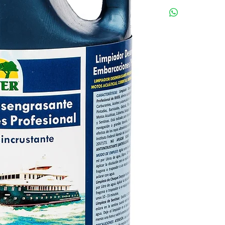
Si no te satisfacen 
Embarcaciones Pinta
y te devolveremos e
Semirrígidas, Neumá
Cubiertas, Bodegas,
Sentinas. Está indic
después de la naveg
frecuente elimina lo
ultravioletas en flota
Federal Alemán de E
Nº 2057173. NO AP
SOBRE ANTIINCRUS
Modo de Empleo:
Agi
Dosificar 50 ml por 
tapón del envase). A
de cerdas suaves, es
equipo a presión. Si
Limpieza de Choque
Dosificar 150 ml por 
disolución con un ce
trapeador o un equip
unos 10 - 15 minutos
Limpieza de Sentina