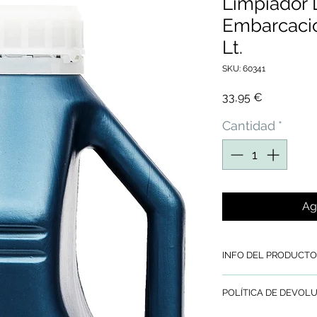
Limpiador
Embarcacio
Lt.
SKU: 60341
Precio
33,95 €
Cantidad
*
Ag
INFO DEL PRODUCTO
Limpiador Desengra
POLÍTICA DE DEVOL
de RIVER
, elimina s
Carburantes, Aceite