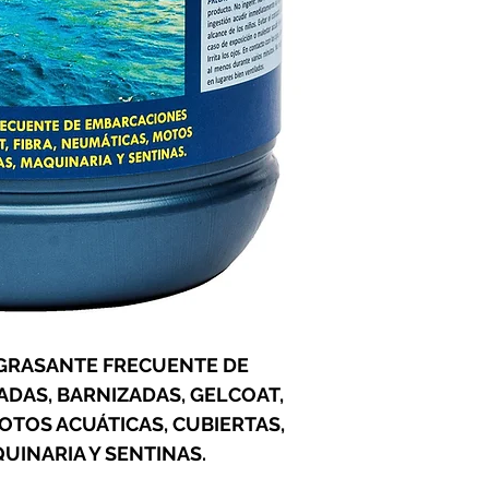
metros de eslora en 
agregue varios litro
barco en movimiento
vacíe la sentina con
GRASANTE FRECUENTE DE
DAS, BARNIZADAS, GELCOAT,
OTOS ACUÁTICAS, CUBIERTAS,
UINARIA Y SENTINAS.