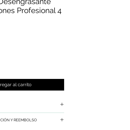
 Desengrasante
nes Profesional 4
regar al carrito
sante Embarcaciones Profesional
UCIÓN Y REEMBOLSO
uciedades incrustadas y restos de
s y acumulación de Grasas en