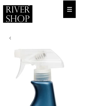
Envíos gratuitos
para pedidos mínimos de 30-70€
Pedido Telf. / WhatsApp.
+34 671 882 477