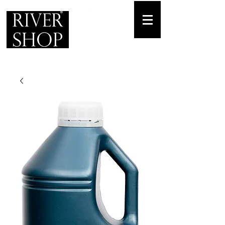
Envíos gratuitos
para pedidos mínimos de 30-70€
Pedido Telf. / WhatsApp.
+34 671 882 477