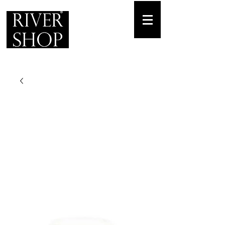
Envíos gratuitos
para pedidos mínimos de 30-70€
Pedido Telf. / WhatsApp.
+34 671 882 477