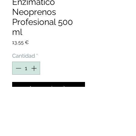
Enzimático
Neoprenos
Profesional 500
ml
Precio
13,55 €
Cantidad
*
Agregar al carrito
DESODORIZANTE
ENZIMÁTICO NEOPRENOS
PARA ELIMINAR MALOS
OLORES, RESÍDUOS