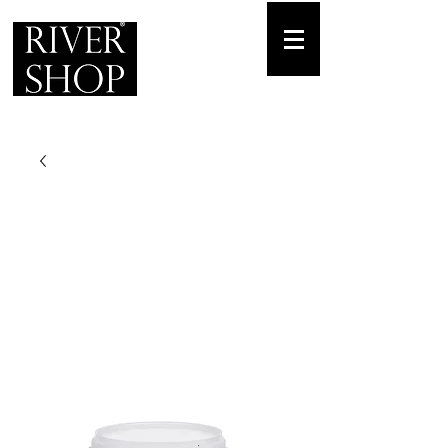
Envíos gratuitos
para pedidos mínimos de 30-70€
Pedido Telf. / WhatsApp.
+34 671 882 477