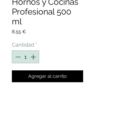
Hornos y Cocinas
Profesional 500
ml
Precio
8,55 €
Cantidad
*
Agregar al carrito
DESENGRASANTE
CONCENTRADO PARA
HORNOS, COCINAS,
FREIDORAS, CARROS DE
HORNOS Y SUELOS EN