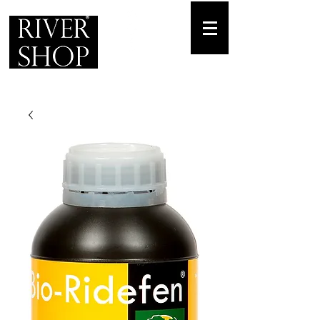
Envíos gratuitos
para pedidos mínimos de 30-70€
Pedido Telf. / WhatsApp.
+34 671 882 477