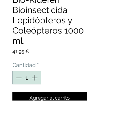
Bioinsecticida
Lepidópteros y
Coleópteros 1000
ml.
Precio
41,95 €
Cantidad
*
Agregar al carrito
BIO-
RIDEFEN BIOINSECTICIDA
LEPIDÓPTEROS Y