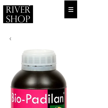
Envíos gratuitos
para pedidos mínimos de 30-70€
Pedido Telf. / WhatsApp.
+34 671 882 477