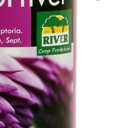
eliminando la aparic
información en
www.
patógenos mediante
sus principios activ
la resistencia de la 
baja temperaturas, v
sales, etc. PRODU
(PANAMÁ) COMO BIO
Cultivo y Plaga:
Pre
Sclerotinia, Mildius, 
Frutales, Hortalizas
(Patata, Berenjena, 
Vid.
Modo de Empleo:
Apl
normal a la dosis de 
Efectuar varios tra
7 – 8 días. No dismi
entre los tratamient
se recomienda mojar 