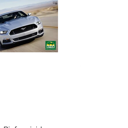
Envíos gratuitos
para pedidos mínimos
de 30-70€
Pedido Telf. / WhatsApp.
+34 671 882 477
RIVER Emotions
Compromiso
Contacto