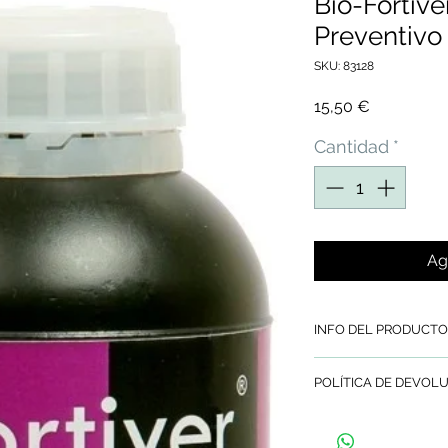
Bio-Fortive
Preventivo
SKU: 83128
Precio
15,50 €
Cantidad
*
Ag
INFO DEL PRODUCTO
BIO-FORTIVER BI
POLÍTICA DE DEVOL
PLANTAS ORNAMEN
y FRUTALES. RIVER B
Si no te satisfacen 
activa las defensas 
y te devolveremos e