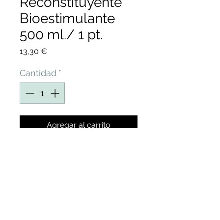
Reconstituyente
Bioestimulante
500 ml./ 1 pt.
Precio
13,30 €
Cantidad
*
Agregar al carrito
BIO-FORTIRAM
ULTRA BIOESTIMULANTE
en ORNAMENTALES,
FLORALES, HORTALIZAS,
CEREALES Y FRUTALES.
PRODUCTO REGISTRADO