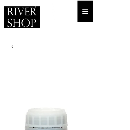
Envíos gratuitos
para pedidos mínimos de 30-70€
Pedido Telf. / WhatsApp.
+34 671 882 477