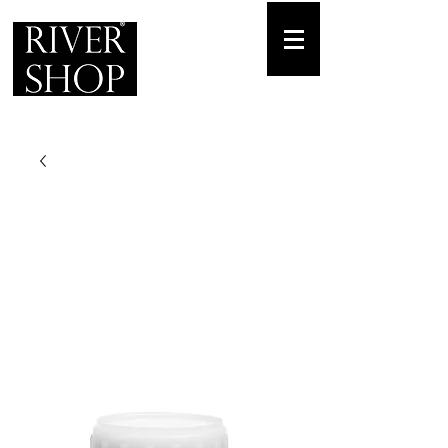
Envíos gratuitos
para pedidos mínimos de 30-70€
Pedido Telf. / WhatsApp.
+34 671 882 477