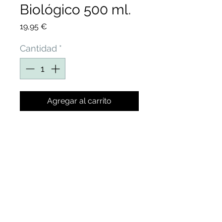
Biológico 500 ml.
Precio
19,95 €
Cantidad
*
Agregar al carrito
Producto NATURAL que
favorece el
ENRAIZAMIENTO mediante
el crecimiento radicular y
la emisión de nuevas
raíces, amortigua el estrés
causado por los hongos del