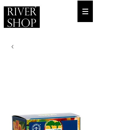
Envíos gratuitos
para pedidos mínimos de 30-70€
Pedido Telf. / WhatsApp.
+34 671 882 477