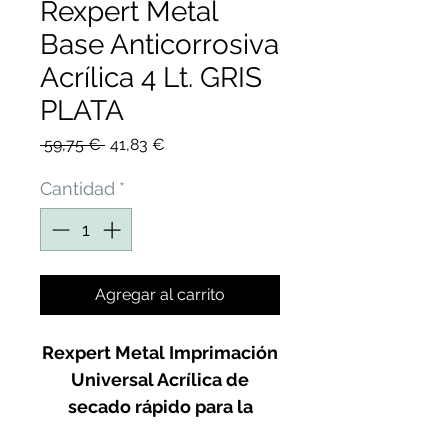
Rexpert Metal
Base Anticorrosiva
Acrílica 4 Lt. GRIS
PLATA
Precio
Precio
 59,75 € 
41,83 €
de
oferta
Cantidad
*
Agregar al carrito
Rexpert Metal Imprimación
Universal Acrílica de
secado rápido para la
protección de superfcies