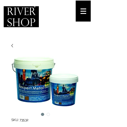
Envíos gratuitos
para pedidos mínimos de 30-70€
Pedido Telf. / WhatsApp.
+34 671 882 477
SKU: 73532