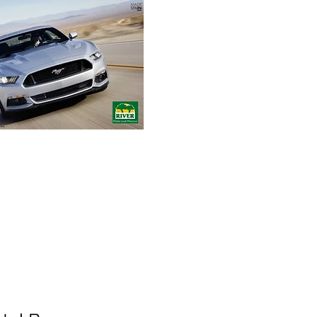
Envíos gratuitos
para pedidos mínimos
de 30-70€
Pedido Telf. / WhatsApp.
+34 671 882 477
RIVER Emotions
Compromiso
Contacto