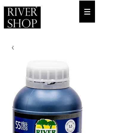
Envíos gratuitos
para pedidos mínimos de 30-70€
Pedido Telf. / WhatsApp.
+34 671 882 477