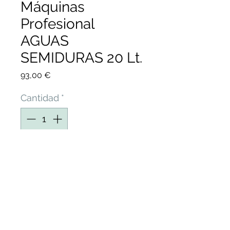
Máquinas
Profesional
AGUAS
SEMIDURAS 20 Lt.
Precio
93,00 €
Cantidad
*
Agregar al carrito
Lavavajillas Desengrasante
Máquinas AGUAS
SEMIDURAS para Vajillas,
Gristalerías, Cuberterías y