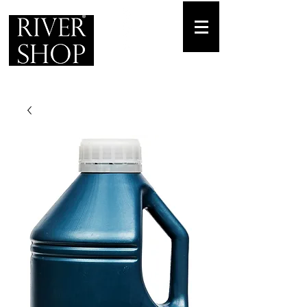
Envíos gratuitos
para pedidos mínimos de 30-70€
Pedido Telf. / WhatsApp.
+34 671 882 477